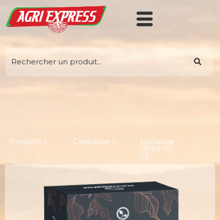
EX10-50-10
Produits >
Catégorie >
Exclusive
10-50-10-
TE