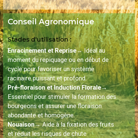
Conseil Agronomique
Stades d'utilisation :
Enracinement et Reprise
→ Idéal au
moment du repiquage ou en début de
cycle pour favoriser un système
racinaire puissant et profond.
Pré-floraison et Induction Florale
→
Essentiel pour stimuler la formation des
bourgeons et assurer une floraison
abondante et homogène.
Nouaison
→ Aide à la fixation des fruits
et réduit les risques de chute