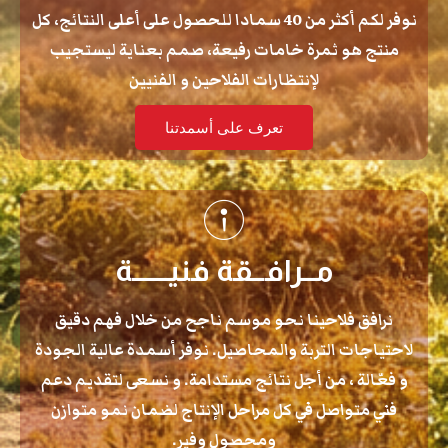
نوفر لكم أكثر من 40 سمادا للحصول على أعلى النتائج، كل
منتج هو ثمرة خامات رفيعة، صمم بعناية ليستجيب
لإنتظارات الفلاحين و الفنيين
تعرف على أسمدتنا
مــرافــقة فنيــــــة
نرافق فلاحينا نحو موسم ناجح من خلال فهم دقيق
لاحتياجات التربة والمحاصيل. نوفر أسمدة عالية الجودة
و فعّالة ، من أجل نتائج مستدامة. و نسعى لتقديم دعم
فني متواصل في كل مراحل الإنتاج لضمان نمو متوازن
ومحصول وفير.