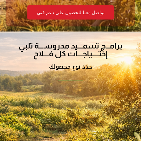
تواصل معنا للحصول على دعم فني
برامــج تسمـــيد مدروســـة تلبي
إحتــــياجـــات كل فـــلاح
حدد نوع محصولك