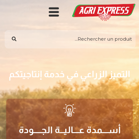
التميز الزراعي في خدمة إنتاجيتكم
أســـمدة عـــاليــة الجــــودة