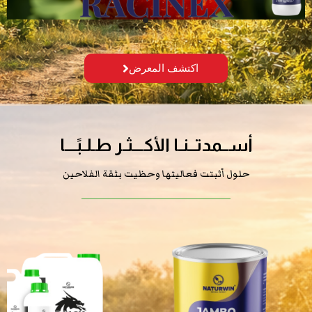
اكتشف المعرض
أســمدتــنـا الأكـــثـر طـلـبًـــا
حلول أثبتت فعاليتها وحظيت بثقة الفلاحين