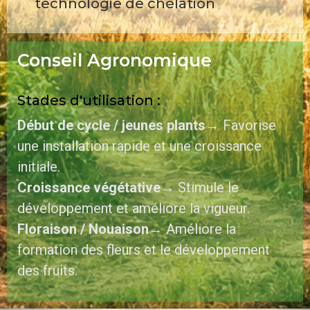
technologie de chélation
Conseil Agronomique
Stades d'utilisation :
Début de cycle / jeunes plants
→ Favorise
une installation rapide et une croissance
initiale.
Croissance végétative
→ Stimule le
développement et améliore la vigueur.
Floraison / Nouaison
→ Améliore la
formation des fleurs et le développement
des fruits.