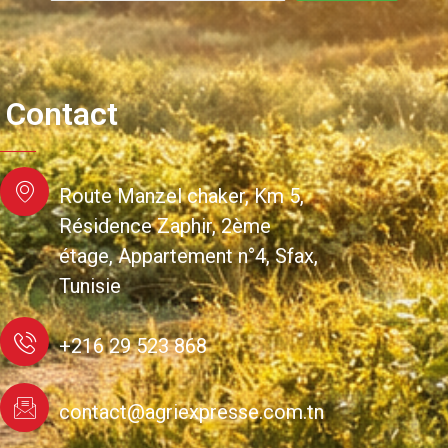
Contact
Route Manzel chaker, Km 5,
Résidence Zaphir, 2ème
étage, Appartement n°4, Sfax,
Tunisie
+216 29 523 868
contact@agriexpresse.com.tn